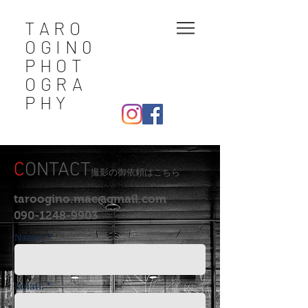
TARO
OGIN0
PHOT
OGRA
PHY
C
ONTACT
撮影の御依頼はこちら
taroogino.mac@gmail.com
090-1248-9903
Name: *
Email: *